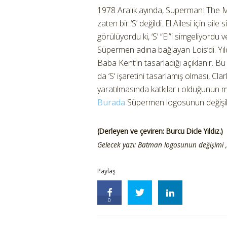
1978 Aralık ayında, Superman: The Mov
zaten bir ‘S’ değildi. El Ailesi için a
görülüyordu ki, ‘S’ “El”i simgeliyord
Süpermen adına bağlayan Lois’di. Y
Baba Kent’in tasarladığı açıklanır. B
da ‘S‘ işaretini tasarlamış olması, C
yaratılmasında katkılar ı olduğunun man
Burada
Süpermen logosunun değişik ö
(Derleyen ve çeviren: Burcu Dicle Yıldız.)
Gelecek yazı: Batman logosunun değişimi , 
Paylaş
0