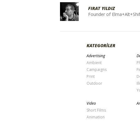
FIRAT YILDIZ
Founder of Elma+Alt+Shif
KATEGORİLER
Advertising
De
Ambient
P
Campaigns
Fi
Print
D
Outdoor
Il
Y
Video
Ar
Short Films
Animation