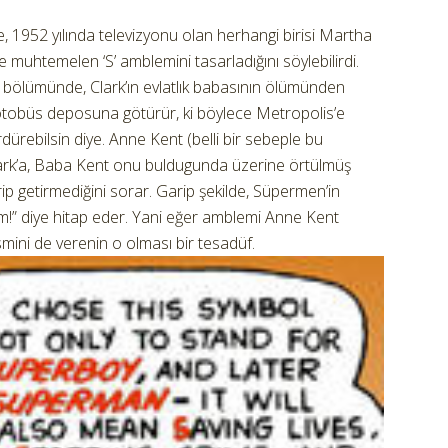
, 1952 yılında televizyonu olan herhangi birisi Martha
e muhtemelen ‘S’ amblemini tasarladığını söylebilirdi.
bölümünde, Clark’ın evlatlık babasının ölümünden
e otobüs deposuna götürür, ki böylece Metropolis’e
dürebilsin diye. Anne Kent (belli bir sebeple bu
ark’a, Baba Kent onu buldugunda üzerine örtülmüş
ip getirmediğini sorar. Garip şekilde, Süpermen’in
am!” diye hitap eder. Yani eğer amblemi Anne Kent
ini de verenin o olması bir tesadüf.