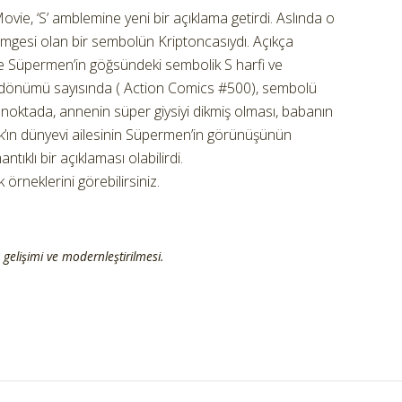
ie, ‘S’ amblemine yeni bir açıklama getirdi. Aslında o
ile simgesi olan bir sembolün Kriptoncasıydı. Açıkça
u ve Süpermen’in göğsündeki sembolik S harfi ve
ıldönümü sayısında ( Action Comics #500), sembolü
u noktada, annenin süper giysiyi dikmiş olması, babanın
lark’ın dünyevi ailesinin Süpermen’in görünüşünün
tıklı bir açıklaması olabilirdi.
rneklerini görebilirsiniz.
gelişimi ve modernleştirilmesi.