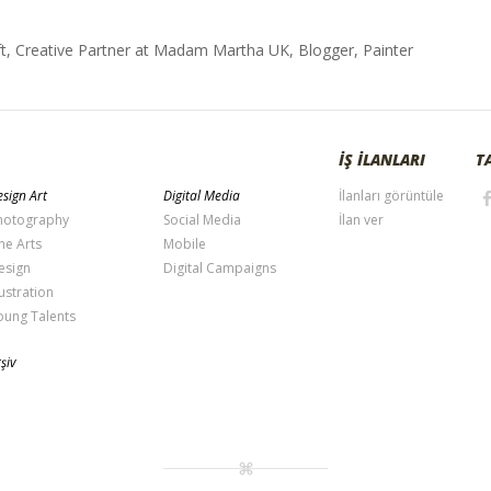
t, Creative Partner at Madam Martha UK, Blogger, Painter
İŞ İLANLARI
T
sign Art
Digital Media
İlanları görüntüle
hotography
Social Media
İlan ver
ne Arts
Mobile
esign
Digital Campaigns
lustration
oung Talents
şiv