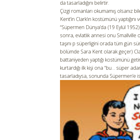
da tasarladığını belirtir.
Çizgi romanları okumamış olsanız bile
Kent’in Clark’ın kostümünü yaptığını v
“Süpermen Dünya’da (19 Eylül 1952) 
sonra, evlatlık annesi onu Smallvill
taşını p süperligini orada tüm gün sür
bölümde Sara Kent olarak geçer) Cl
battaniyeden yaptığı kostümünü getir
kurtardığı ilk kişi ona “bu… süper ad
tasarladıysa, sonunda Süpermen’e ism