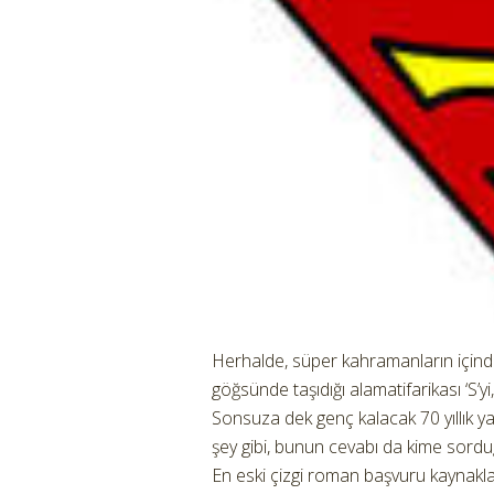
Herhalde, süper kahramanların içinde
göğsünde taşıdığı alamatifarikası ‘S’yi,
Sonsuza dek genç kalacak 70 yıllık yaşlı
şey gibi, bunun cevabı da kime sordu
En eski çizgi roman başvuru kaynakları