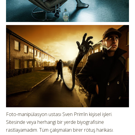
Foto-manipülasyon ustası Sven Prim’in kişisel işleri.
Sitesinde veya herhangi bir yerde biyografisine
rastlayamadım. Tüm çalışmaları birer rötuş harikası.