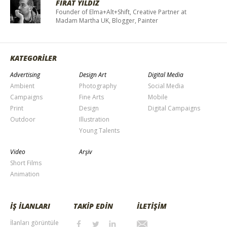
FIRAT YILDIZ
Founder of Elma+Alt+Shift, Creative Partner at
Madam Martha UK, Blogger, Painter
KATEGORİLER
Advertising
Design Art
Digital Media
Ambient
Photography
Social Media
Campaigns
Fine Arts
Mobile
Print
Design
Digital Campaigns
Outdoor
Illustration
Young Talents
Video
Arşiv
Short Films
Animation
İŞ İLANLARI
TAKİP EDİN
İLETİŞİM
İlanları görüntüle