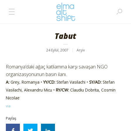
Tabut
24 Eylül, 2007
Arşiv
Romanya’daki ağaç katliamına karşı savaşan NGO
organizasyonunun basın ilanı.
A:
Grey, Romanya •
YY/CD:
Stefan Vasilachi •
SY/AD:
Stefan
Vasilachi, Alexandru Micu •
RY/CW:
Claudiu Dobrita, Cosmin
Nicolae
via
Paylaş