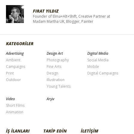
FIRAT YILDIZ
Founder of Elma+Alt+Shift, Creative Partner at
Madam Martha UK, Blogger, Painter
KATEGORİLER
Advertising
Design Art
Digital Media
Ambient
Photography
Social Media
Campaigns
Fine Arts
Mobile
Print
Design
Digital Campaigns
Outdoor
Illustration
Young Talents
Video
Arşiv
Short Films
Animation
İŞ İLANLARI
TAKİP EDİN
İLETİŞİM