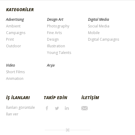
KATEGORİLER
Advertising
Design Art
Digital Media
Ambient
Photography
Social Media
Campaigns
Fine Arts
Mobile
Print
Design
Digital Campaigns
Outdoor
Illustration
Young Talents
Video
Arşiv
Short Films
Animation
İŞ İLANLARI
TAKİP EDİN
İLETİŞİM
İlanları görüntüle
İlan ver