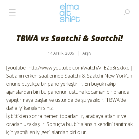
TBWA vs Saatchi & Saatchi!
14 Aralık, 2006
Arşiv
[youtube=http://www.youtube.com/watch?v=EZp3rsxkxcI]
Sabahın erken saatlerinde Saatchi & Saatchi New York’un
önüne büyükçe bir pano yerleştirilir. En büyük rakip
ajanslardan biri bu panonun üstüne kocaman bir branda
yapıştırmaya başlar ve üstünde de şu yazılıdır: ‘TBWA’de
daha iyi karşılanırsınız.’
İş bittikten sonra hemen toparlanılır, arabaya atlanılır ve
oradan uzaklaşılır. Sonuçta bu, bir ajansın kendini tanıtmak
için yaptığı en iyi gerillalardan biri olur.