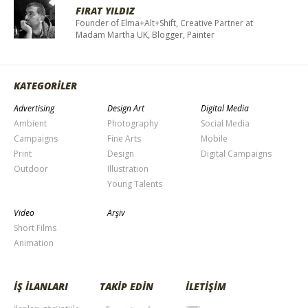
FIRAT YILDIZ
Founder of Elma+Alt+Shift, Creative Partner at
Madam Martha UK, Blogger, Painter
KATEGORİLER
Advertising
Design Art
Digital Media
Ambient
Photography
Social Media
Campaigns
Fine Arts
Mobile
Print
Design
Digital Campaigns
Outdoor
Illustration
Young Talents
Video
Arşiv
Short Films
Animation
İŞ İLANLARI
TAKİP EDİN
İLETİŞİM