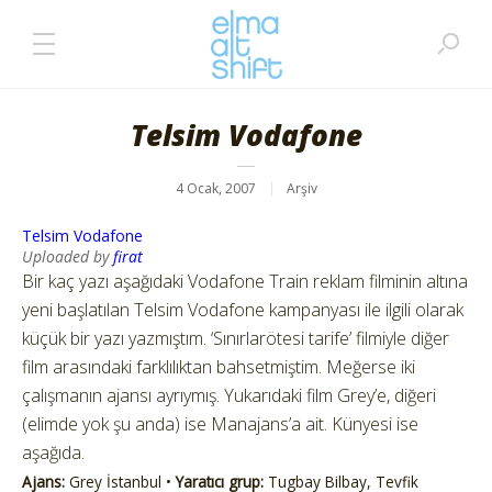
Telsim Vodafone
4 Ocak, 2007
Arşiv
Telsim Vodafone
Uploaded by
firat
Bir kaç yazı aşağıdaki Vodafone Train reklam filminin altına
yeni başlatılan Telsim Vodafone kampanyası ile ilgili olarak
küçük bir yazı yazmıştım. ‘Sınırlarötesi tarife’ filmiyle diğer
film arasındaki farklılıktan bahsetmiştim. Meğerse iki
çalışmanın ajansı ayrıymış. Yukarıdaki film Grey’e, diğeri
(elimde yok şu anda) ise Manajans’a ait. Künyesi ise
aşağıda.
Ajans:
Grey İstanbul •
Yaratıcı grup:
Tugbay Bilbay, Tevfik