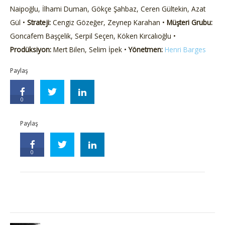
Naipoğlu, İlhami Duman, Gökçe Şahbaz, Ceren Gültekin, Azat
Gül •
Strateji:
Cengiz Gözeğer, Zeynep Karahan •
Müşteri Grubu:
Goncafem Başçelik, Serpil Seçen, Köken Kırcalıoğlu •
Prodüksiyon:
Mert Bilen, Selim İpek •
Yönetmen:
Henri Barges
Paylaş
0
Paylaş
0