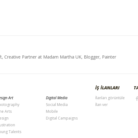
t, Creative Partner at Madam Martha UK, Blogger, Painter
İŞ İLANLARI
T
sign Art
Digital Media
İlanları görüntüle
hotography
Social Media
İlan ver
ne Arts
Mobile
esign
Digital Campaigns
lustration
oung Talents