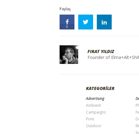
Paylaş
0
FIRAT YILDIZ
Founder of Elma+Alt+Shif
KATEGORİLER
Advertising
De
Ambient
P
Campaigns
Fi
Print
D
Outdoor
Il
Y