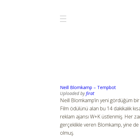
Neill Blomkamp – Tempbot
Uploaded by
firat
Neill Blomkamp’in yeni gördüğüm bir kıs
Film ödülünü alan bu 14 dakikalık kı
reklam ajansı W+K üstlenmiş. Her zama
gerçeklikle veren Blomkamp, yine de d
olmuş.