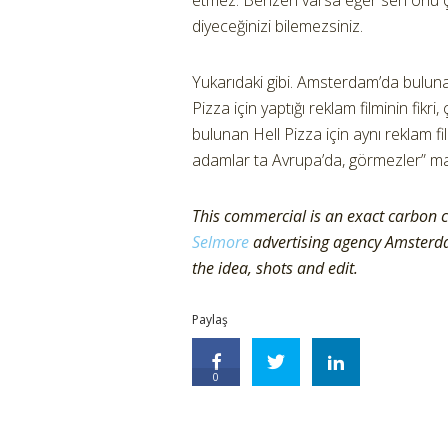
etmez. Benzeri varsa eğer sen onu çal
diyeceğinizi bilemezsiniz.
Yukarıdaki gibi. Amsterdam’da bulu
Pizza için yaptığı reklam filminin fikr
bulunan Hell Pizza için aynı reklam 
adamlar ta Avrupa’da, görmezler” man
This commercial is an exact carbon 
Selmore
advertising agency Amsterda
the idea, shots and edit.
Paylaş
0