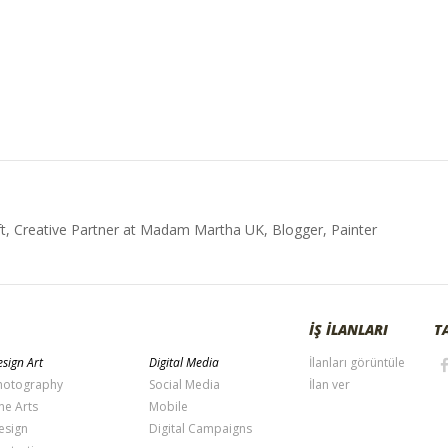
t, Creative Partner at Madam Martha UK, Blogger, Painter
İŞ İLANLARI
T
sign Art
Digital Media
İlanları görüntüle
hotography
Social Media
İlan ver
ne Arts
Mobile
esign
Digital Campaigns