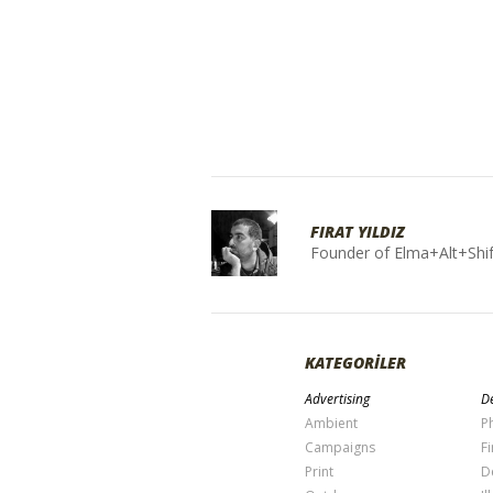
FIRAT YILDIZ
Founder of Elma+Alt+Shif
KATEGORİLER
Advertising
De
Ambient
P
Campaigns
Fi
Print
D