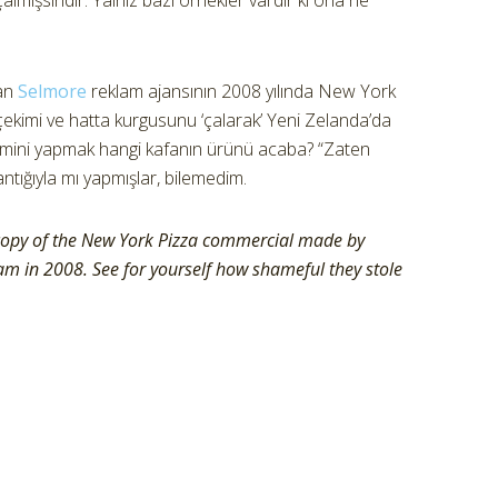
mışsındır. Yalnız bazı örnekler vardır ki ona ne
nan
Selmore
reklam ajansının 2008 yılında New York
i, çekimi ve hatta kurgusunu ‘çalarak’ Yeni Zelanda’da
filmini yapmak hangi kafanın ürünü acaba? “Zaten
tığıyla mı yapmışlar, bilemedim.
copy of the New York Pizza commercial made by
m in 2008. See for yourself how shameful they stole