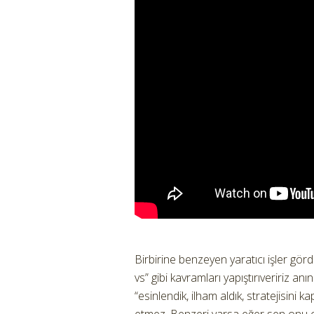
Birbirine benzeyen yaratıcı işler gör
vs” gibi kavramları yapıştırıveririz anı
“esinlendik, ilham aldık, stratejisini k