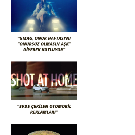
“GMAG, ONUR HAFTASI’NI
“ONURSUZ OLMASIN AŞK”
DIYEREK KUTLUYOR”
“EVDE ÇEKILEN OTOMOBIL
REKLAMLARI”