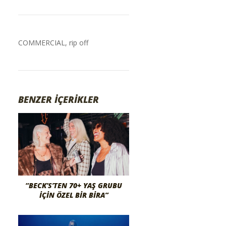
COMMERCIAL
,
rip off
BENZER İÇERİKLER
“BECK’S’TEN 70+ YAŞ GRUBU
İÇIN ÖZEL BIR BIRA”