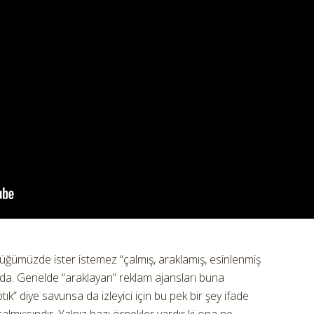
düğümüzde ister istemez “çalmış, araklamış, esinlenmiş
nda.
Genelde “araklayan” reklam ajansları buna
aptık” diye savunsa da izleyici için bu pek bir şey ifade