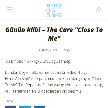
Günün klibi – The Cure "Close To
Me"
3 Şubat, 2009
Arşiv
[dailymotion id=kKgxOGtcDbgQT1h5Ip]
Bundan böyle hafta içi her sabah bir video klip var
Elma+Alt+Shift’te. İlk parçamız The Cure’dan geliyor, ‘Close
To Me’. Tim Pope tarafından yazılıp yönetilen bu video klip,
VH1 tarafından en iyi videolardan biri seçilmiş.
Paylaş