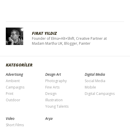
FIRAT YILDIZ
Founder of Elma+Alt+Shift, Creative Partner at
Madam Martha UK, Blogger, Painter
KATEGORİLER
Advertising
Design Art
Digital Media
Ambient
Photography
Social Media
Campaigns
Fine Arts
Mobile
Print
Design
Digital Campaigns
Outdoor
Illustration
Young Talents
Video
Arşiv
Short Films