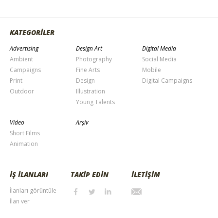
KATEGORİLER
Advertising
Design Art
Digital Media
Ambient
Photography
Social Media
Campaigns
Fine Arts
Mobile
Print
Design
Digital Campaigns
Outdoor
Illustration
Young Talents
Video
Arşiv
Short Films
Animation
İŞ İLANLARI
TAKİP EDİN
İLETİŞİM
İlanları görüntüle
İlan ver