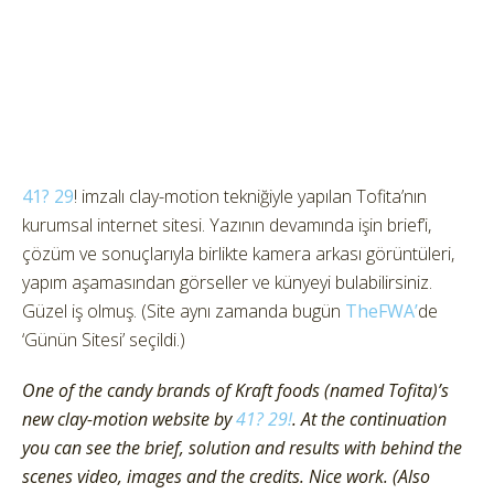
41? 29
! imzalı clay-motion tekniğiyle yapılan Tofita’nın
kurumsal internet sitesi. Yazının devamında işin brief’i,
çözüm ve sonuçlarıyla birlikte kamera arkası görüntüleri,
yapım aşamasından görseller ve künyeyi bulabilirsiniz.
Güzel iş olmuş. (Site aynı zamanda bugün
TheFWA’
de
‘Günün Sitesi’ seçildi.)
One of the candy brands of Kraft foods (named Tofita)’s
new clay-motion website by
41? 29!
. At the continuation
you can see the brief, solution and results with behind the
scenes video, images and the credits. Nice work. (Also