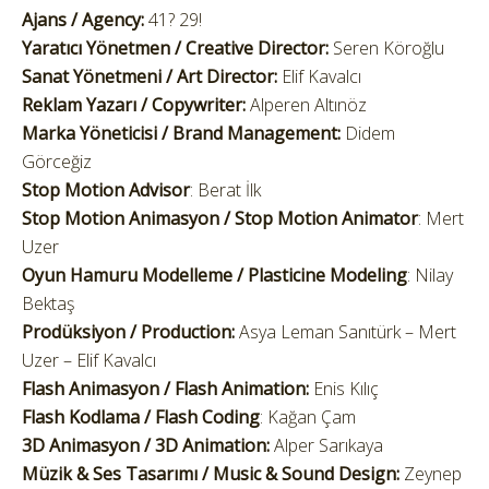
Ajans / Agency:
41? 29!
Yaratıcı Yönetmen / Creative Director:
Seren Köroğlu
Sanat Yönetmeni / Art Director:
Elif Kavalcı
Reklam Yazarı / Copywriter:
Alperen Altınöz
Marka Yöneticisi / Brand Management:
Didem
Görceğiz
Stop Motion Advisor
: Berat İlk
Stop Motion Animasyon / Stop Motion Animator
: Mert
Uzer
Oyun Hamuru Modelleme / Plasticine Modeling
: Nilay
Bektaş
Prodüksiyon / Production:
Asya Leman Sanıtürk – Mert
Uzer – Elif Kavalcı
Flash Animasyon / Flash Animation:
Enis Kılıç
Flash Kodlama / Flash Coding
: Kağan Çam
3D Animasyon / 3D Animation:
Alper Sarıkaya
Müzik & Ses Tasarımı / Music & Sound Design:
Zeynep