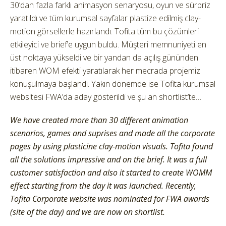
30’dan fazla farklı animasyon senaryosu, oyun ve sürpriz
yaratıldı ve tüm kurumsal sayfalar plastize edilmiş clay-
motion görsellerle hazırlandı. Tofita tüm bu çözümleri
etkileyici ve brief’e uygun buldu. Müşteri memnuniyeti en
üst noktaya yükseldi ve bir yandan da açılış gününden
itibaren WOM efekti yaratılarak her mecrada projemiz
konuşulmaya başlandı. Yakın dönemde ise Tofita kurumsal
websitesi FWA’da aday gösterildi ve şu an shortlist’te…
We have created more than 30 different animation
scenarios, games and suprises and made all the corporate
pages by using plasticine clay-motion visuals. Tofita found
all the solutions impressive and on the brief. It was a full
customer satisfaction and also it started to create WOMM
effect starting from the day it was launched. Recently,
Tofita Corporate website was nominated for FWA awards
(site of the day) and we are now on shortlist.