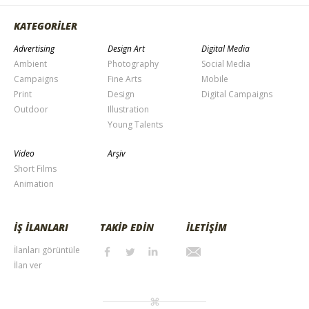
KATEGORİLER
Advertising
Design Art
Digital Media
Ambient
Photography
Social Media
Campaigns
Fine Arts
Mobile
Print
Design
Digital Campaigns
Outdoor
Illustration
Young Talents
Video
Arşiv
Short Films
Animation
İŞ İLANLARI
TAKİP EDİN
İLETİŞİM
İlanları görüntüle
İlan ver