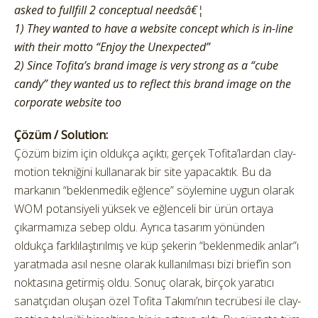
asked to fullfill 2 conceptual needsâ€¦
1) They wanted to have a website concept which is in-line
with their motto “Enjoy the Unexpected”
2) Since Tofita’s brand image is very strong as a “cube
candy” they wanted us to reflect this brand image on the
corporate website too
Çözüm / Solution:
Çözüm bizim için oldukça açıktı; gerçek Tofita’lardan clay-
motion tekniğini kullanarak bir site yapacaktık. Bu da
markanın “beklenmedik eğlence” söylemine uygun olarak
WOM potansiyeli yüksek ve eğlenceli bir ürün ortaya
çıkarmamıza sebep oldu. Ayrıca tasarım yönünden
oldukça farklılaştırılmış ve küp şekerin “beklenmedik anlar”ı
yaratmada asıl nesne olarak kullanılması bizi brief’in son
noktasına getirmiş oldu. Sonuç olarak, birçok yaratıcı
sanatçıdan oluşan özel Tofita Takımı’nın tecrübesi ile clay-