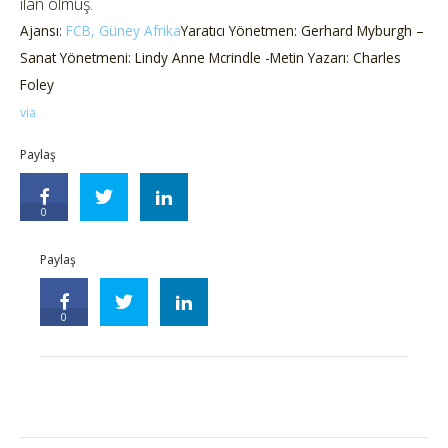
ilan olmuş.
Ajansı:
FCB, Güney Afrika
Yaratıcı Yönetmen: Gerhard Myburgh –
Sanat Yönetmeni: Lindy Anne Mcrindle -Metin Yazarı: Charles
Foley
via
Paylaş
0
Paylaş
0