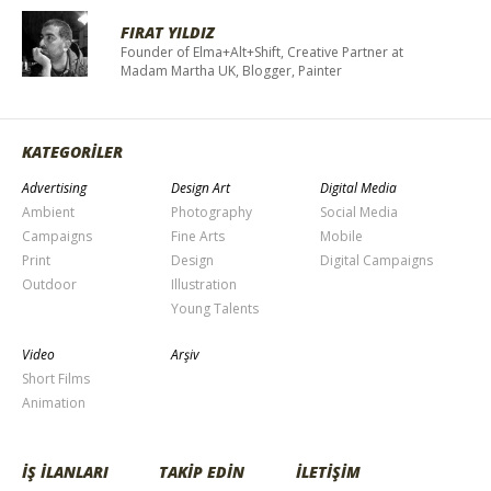
FIRAT YILDIZ
Founder of Elma+Alt+Shift, Creative Partner at
Madam Martha UK, Blogger, Painter
KATEGORİLER
Advertising
Design Art
Digital Media
Ambient
Photography
Social Media
Campaigns
Fine Arts
Mobile
Print
Design
Digital Campaigns
Outdoor
Illustration
Young Talents
Video
Arşiv
Short Films
Animation
İŞ İLANLARI
TAKİP EDİN
İLETİŞİM