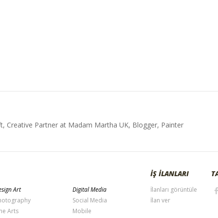
t, Creative Partner at Madam Martha UK, Blogger, Painter
İŞ İLANLARI
T
sign Art
Digital Media
İlanları görüntüle
hotography
Social Media
İlan ver
ne Arts
Mobile