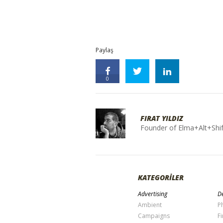
Paylaş
0
FIRAT YILDIZ
Founder of Elma+Alt+Shif
KATEGORİLER
Advertising
De
Ambient
P
Campaigns
Fi