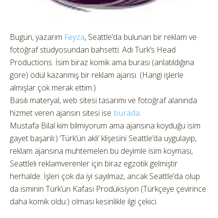
Bugün, yazarım
Feyza
, Seattle’da bulunan bir reklam ve
fotoğraf stüdyosundan bahsetti. Adı Turk’s Head
Productions. İsim biraz komik ama burası (anlatıldığına
göre) ödül kazanmış bir reklam ajansı. (Hangi işlerle
almışlar çok merak ettim.)
Basılı materyal, web sitesi tasarımı ve fotoğraf alanında
hizmet veren ajansın sitesi ise
burada
.
Mustafa Bilal kim bilmiyorum ama ajansına koyduğu isim
gayet başarılı:) ‘Türk’ün aklı’ klişesini Seattle’da uygulayıp,
reklam ajansına muhtemelen bu deyimle isim koyması,
Seattlelı reklamverenler için biraz egzotik gelmiştir
herhalde. İşleri çok da iyi sayılmaz, ancak Seattle’da olup
da isminin Türk’ün Kafası Prodüksiyon (Türkçeye çevirince
daha komik oldu:) olması kesinlikle ilgi çekici.