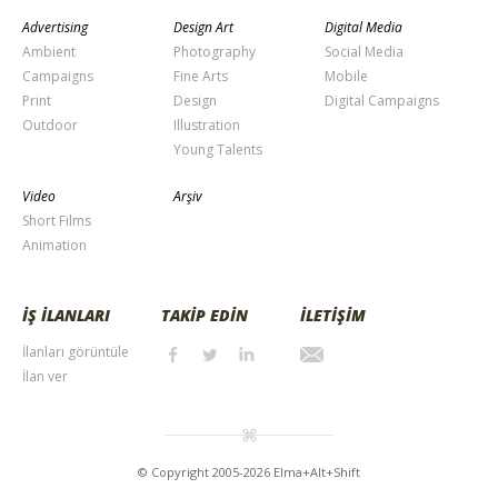
Advertising
Design Art
Digital Media
Ambient
Photography
Social Media
Campaigns
Fine Arts
Mobile
Print
Design
Digital Campaigns
Outdoor
Illustration
Young Talents
Video
Arşiv
Short Films
Animation
İŞ İLANLARI
TAKİP EDİN
İLETİŞİM
İlanları görüntüle
İlan ver
© Copyright 2005-2026 Elma+Alt+Shift