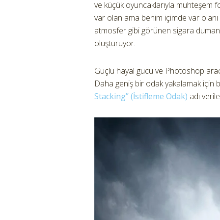
ve küçük oyuncaklarıyla muhteşem foto
var olan ama benim içimde var olanı y
atmosfer gibi görünen sigara dumanı
oluşturuyor.
Güçlü hayal gücü ve Photoshop aracılı
Daha geniş bir odak yakalamak için bi
Stacking” (İstifleme Odak)
adı veril