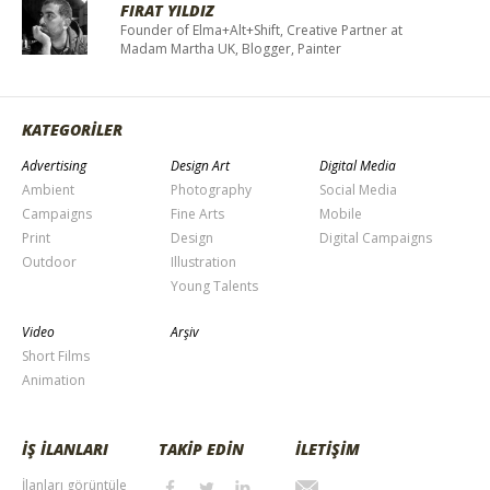
FIRAT YILDIZ
Founder of Elma+Alt+Shift, Creative Partner at
Madam Martha UK, Blogger, Painter
KATEGORİLER
Advertising
Design Art
Digital Media
Ambient
Photography
Social Media
Campaigns
Fine Arts
Mobile
Print
Design
Digital Campaigns
Outdoor
Illustration
Young Talents
Video
Arşiv
Short Films
Animation
İŞ İLANLARI
TAKİP EDİN
İLETİŞİM
İlanları görüntüle