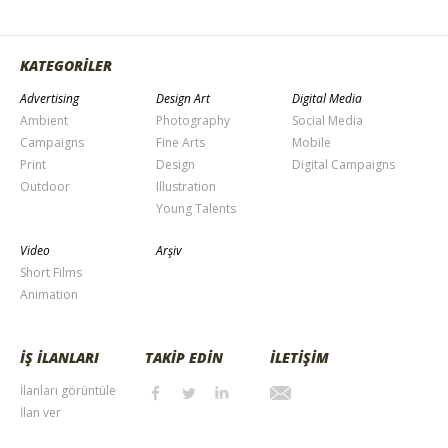
KATEGORİLER
Advertising
Design Art
Digital Media
Ambient
Photography
Social Media
Campaigns
Fine Arts
Mobile
Print
Design
Digital Campaigns
Outdoor
Illustration
Young Talents
Video
Arşiv
Short Films
Animation
İŞ İLANLARI
TAKİP EDİN
İLETİŞİM
İlanları görüntüle
İlan ver