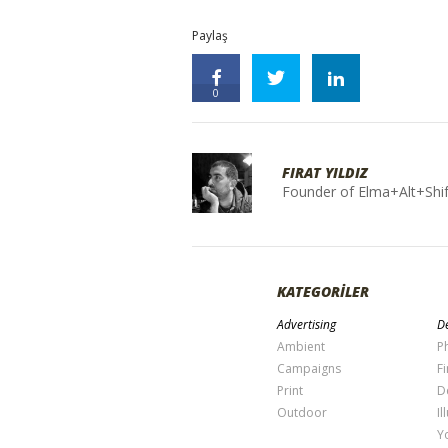
Paylaş
0
FIRAT YILDIZ
Founder of Elma+Alt+Shif
KATEGORİLER
Advertising
De
Ambient
P
Campaigns
Fi
Print
D
Outdoor
Il
Y