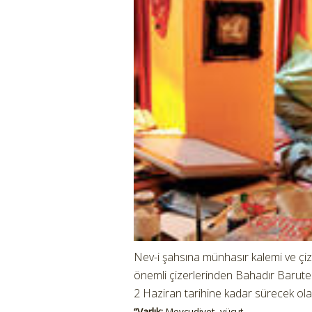
Nev-i şahsına münhasır kalemi ve çizg
önemli çizerlerinden Bahadır Baruter il
2 Haziran tarihine kadar sürecek olan
“Varlık:
Mevcudiyet, vücut