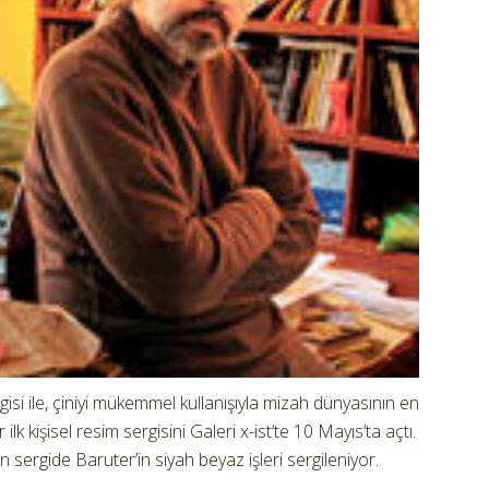
isi ile, çiniyi mükemmel kullanışıyla mizah dünyasının en
k kişisel resim sergisini Galeri x-ist’te 10 Mayıs’ta açtı.
 sergide Baruter’in siyah beyaz işleri sergileniyor.