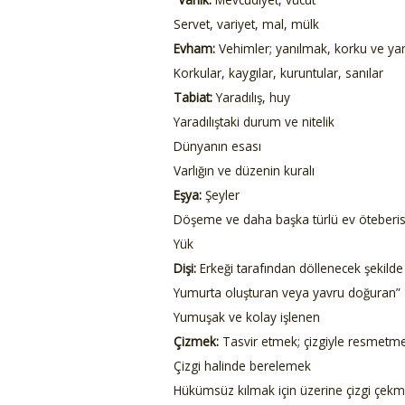
Servet, variyet, mal, mülk
Evham:
Vehimler; yanılmak, korku ve ya
Korkular, kaygılar, kuruntular, sanılar
Tabiat:
Yaradılış, huy
Yaradılıştaki durum ve nitelik
Dünyanın esası
Varlığın ve düzenin kuralı
Eşya:
Şeyler
Döşeme ve daha başka türlü ev öteberis
Yük
Dişi:
Erkeği tarafından döllenecek şekild
Yumurta oluşturan veya yavru doğuran”
Yumuşak ve kolay işlenen
Çizmek:
Tasvir etmek; çizgiyle resmetm
Çizgi halinde berelemek
Hükümsüz kılmak için üzerine çizgi çek