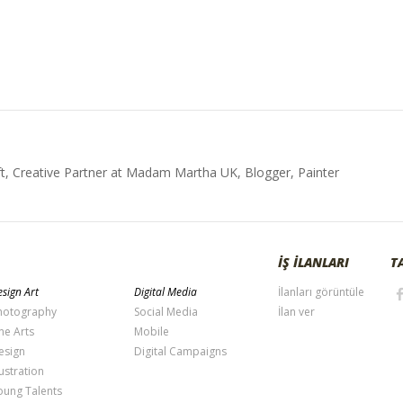
t, Creative Partner at Madam Martha UK, Blogger, Painter
İŞ İLANLARI
T
sign Art
Digital Media
İlanları görüntüle
hotography
Social Media
İlan ver
ne Arts
Mobile
esign
Digital Campaigns
lustration
oung Talents