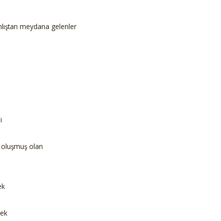
nlıştan meydana gelenler
i
e oluşmuş olan
ek
mek