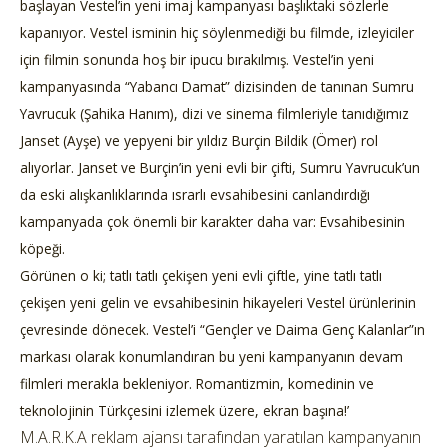
başlayan Vestel’in yeni imaj kampanyası başlıktaki sözlerle
kapanıyor. Vestel isminin hiç söylenmediği bu filmde, izleyiciler
için filmin sonunda hoş bir ipucu bırakılmış. Vestel’in yeni
kampanyasında “Yabancı Damat” dizisinden de tanınan Sumru
Yavrucuk (Şahika Hanım), dizi ve sinema filmleriyle tanıdığımız
Janset (Ayşe) ve yepyeni bir yıldız Burçin Bildik (Ömer) rol
alıyorlar. Janset ve Burçin’in yeni evli bir çifti, Sumru Yavrucuk’un
da eski alışkanlıklarında ısrarlı evsahibesini canlandırdığı
kampanyada çok önemli bir karakter daha var: Evsahibesinin
köpeği.
Görünen o ki; tatlı tatlı çekişen yeni evli çiftle, yine tatlı tatlı
çekişen yeni gelin ve evsahibesinin hikayeleri Vestel ürünlerinin
çevresinde dönecek. Vestel’i “Gençler ve Daima Genç Kalanlar”ın
markası olarak konumlandıran bu yeni kampanyanın devam
filmleri merakla bekleniyor. Romantizmin, komedinin ve
teknolojinin Türkçesini izlemek üzere, ekran başına!’
M.A.R.K.A reklam ajansı tarafından yaratılan kampanyanın