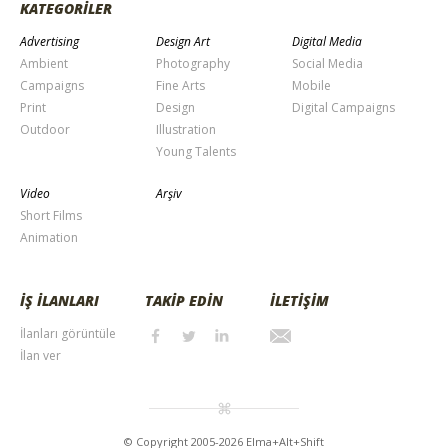
KATEGORİLER
Advertising
Design Art
Digital Media
Ambient
Photography
Social Media
Campaigns
Fine Arts
Mobile
Print
Design
Digital Campaigns
Outdoor
Illustration
Young Talents
Video
Arşiv
Short Films
Animation
İŞ İLANLARI
TAKİP EDİN
İLETİŞİM
İlanları görüntüle
İlan ver
© Copyright 2005-2026 Elma+Alt+Shift