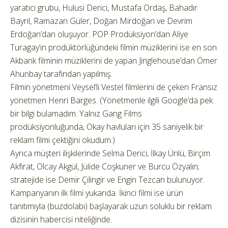
yaratıcı grubu, Hulusi Derici, Mustafa Ordaş, Bahadır
Bayrıl, Ramazan Güler, Doğan Mirdoğan ve Devrim
Erdoğan’dan oluşuyor. POP Prodüksiyon’dan Aliye
Turagay’ın prodüktörlüğündeki filmin müziklerini ise en son
Akbank filminin müziklerini de yapan Jinglehouse’dan Ömer
Ahunbay tarafından yapılmış.
Filmin yönetmeni Veysel’li Vestel filmlerini de çeken Fransız
yönetmen Henri Barges. (Yönetmenle ilgili Google’da pek
bir bilgi bulamadım. Yalnız Gang Films
prodüksiyonluğunda, Okay havluları için 35 saniyelik bir
reklam filmi çektiğini okudum.)
Ayrıca müşteri ilişkilerinde Selma Derici, İlkay Ünlü, Birçim
Akfırat, Olcay Akgül, Jülide Coşkuner ve Burcu Özyalın;
stratejide ise Demir Çilingir ve Engin Tezcan bulunuyor.
Kampanyanın ilk filmi yukarıda. İkinci filmi ise ürün
tanıtımıyla (buzdolabı) başlayarak uzun soluklu bir reklam
dizisinin habercisi niteliğinde.