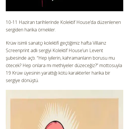
10-11 Haziran tarihlerinde Kolektif House’da düzenlenen
sergiden harika örnekler.
Krüw isimli sanatçı kolektifi geçtiğimiz hafta Villainz
Screenprint adlı sergiyi Kolektif House’un Levent
şubesinde açtı. “Hep iyilerin, kahramanların borusu mu
ötecek? Hep onlara mı methiyeler düzeceğiz?” mottosuyla
19 Krüw üyesinin yarattığı kötü karakterler harika bir
sergiye dönüştü.