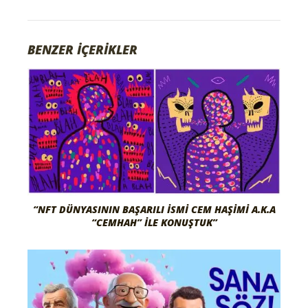
BENZER İÇERİKLER
“NFT DÜNYASININ BAŞARILI İSMI CEM HAŞIMI A.K.A
“CEMHAH” İLE KONUŞTUK”