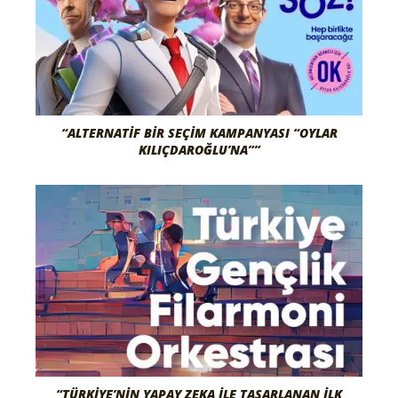
“ALTERNATIF BIR SEÇIM KAMPANYASI “OYLAR
KILIÇDAROĞLU’NA””
“TÜRKIYE’NIN YAPAY ZEKA İLE TASARLANAN İLK