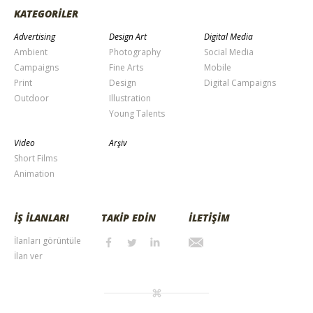
KATEGORİLER
Advertising
Design Art
Digital Media
Ambient
Photography
Social Media
Campaigns
Fine Arts
Mobile
Print
Design
Digital Campaigns
Outdoor
Illustration
Young Talents
Video
Arşiv
Short Films
Animation
İŞ İLANLARI
TAKİP EDİN
İLETİŞİM
İlanları görüntüle
İlan ver