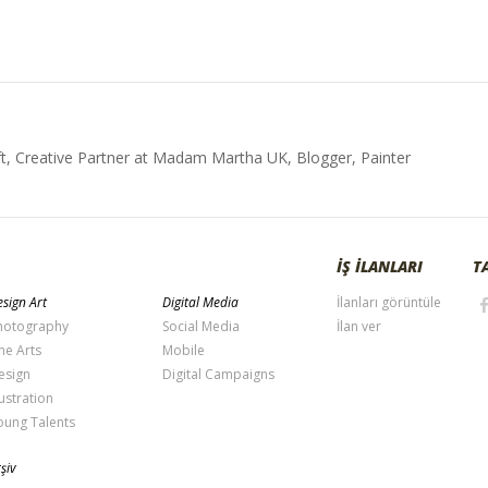
t, Creative Partner at Madam Martha UK, Blogger, Painter
İŞ İLANLARI
T
sign Art
Digital Media
İlanları görüntüle
hotography
Social Media
İlan ver
ne Arts
Mobile
esign
Digital Campaigns
lustration
oung Talents
şiv