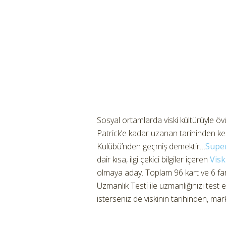
Sosyal ortamlarda viski kültürüyle ö
Patrick’e kadar uzanan tarihinden kes
Kulübü’nden geçmiş demektir…
Supe
dair kısa, ilgi çekici bilgiler içeren
Visk
olmaya aday. Toplam 96 kart ve 6 fa
Uzmanlık Testi ile uzmanlığınızı test ed
isterseniz de viskinin tarihinden, mark