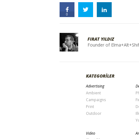
0
FIRAT YILDIZ
Founder of Elma+Alt+Shif
KATEGORİLER
Advertising
De
Ambient
P
Campaigns
Fi
Print
D
Outdoor
Il
Y
Video
Ar