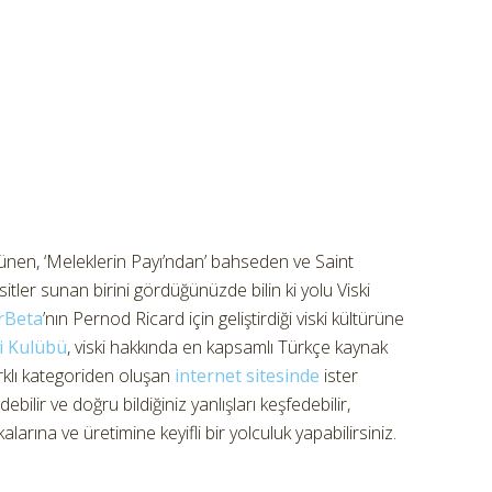
vünen, ‘Meleklerin Payı’ndan’ bahseden ve Saint
itler sunan birini gördüğünüzde bilin ki yolu Viski
rBeta
’nın Pernod Ricard için geliştirdiği viski kültürüne
i Kulübü
, viski hakkında en kapsamlı Türkçe kaynak
rklı kategoriden oluşan
internet sitesinde
ister
ebilir ve doğru bildiğiniz yanlışları keşfedebilir,
alarına ve üretimine keyifli bir yolculuk yapabilirsiniz.