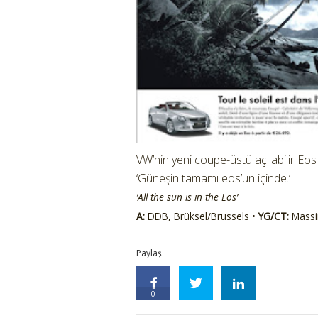
VW’nin yeni coupe-üstü açılabilir Eos 
‘Güneşin tamamı eos’un içinde.’
‘All the sun is in the Eos’
A:
DDB, Brüksel/Brussels •
YG/CT:
Massi
Paylaş
0