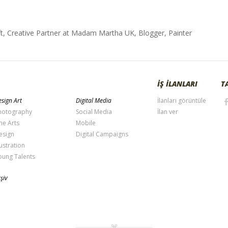
t, Creative Partner at Madam Martha UK, Blogger, Painter
İŞ İLANLARI
T
sign Art
Digital Media
İlanları görüntüle
hotography
Social Media
İlan ver
ne Arts
Mobile
esign
Digital Campaigns
lustration
oung Talents
şiv