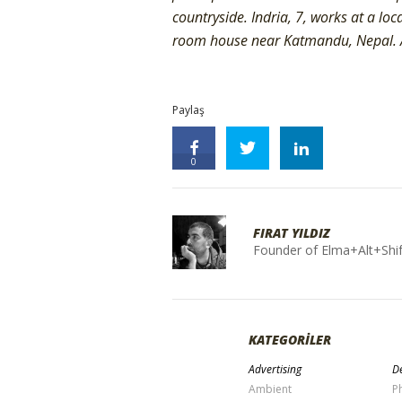
countryside. Indria, 7, works at a loc
room house near Katmandu, Nepal.
Paylaş
0
FIRAT YILDIZ
Founder of Elma+Alt+Shif
KATEGORİLER
Advertising
De
Ambient
P