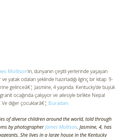
mes Mollison
‘ın, dünyanın çeşitli yerlerinde yaşayan
ve yatak odaları şeklinde hazırladığı ilginç bir kitap. 9-
erine gelinceâ€¦ Jasmine, 4 yaşında. Kentucky’de büyük
 granit ocağında çalışıyor ve ailesiyle birlikte Nepal
or. Ve diğer çocuklarâ€¦
Buradan.
es of diverse children around the world, told through
rooms by photographer
James Mollison
. Jasmine, 4, has
ageants. She lives in a large house in the Kentucky