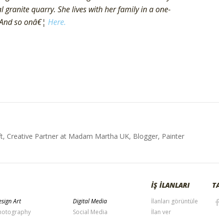
al granite quarry. She lives with her family in a one-
 And so onâ€¦
Here.
t, Creative Partner at Madam Martha UK, Blogger, Painter
İŞ İLANLARI
T
sign Art
Digital Media
İlanları görüntüle
hotography
Social Media
İlan ver