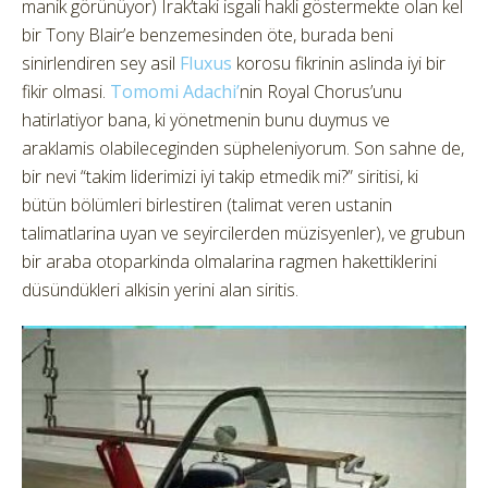
manik görünüyor) Irak’taki isgali hakli göstermekte olan kel
bir Tony Blair’e benzemesinden öte, burada beni
sinirlendiren sey asil
Fluxus
korosu fikrinin aslinda iyi bir
fikir olmasi.
Tomomi Adachi’
nin Royal Chorus’unu
hatirlatiyor bana, ki yönetmenin bunu duymus ve
araklamis olabileceginden süpheleniyorum. Son sahne de,
bir nevi “takim liderimizi iyi takip etmedik mi?” siritisi, ki
bütün bölümleri birlestiren (talimat veren ustanin
talimatlarina uyan ve seyircilerden müzisyenler), ve grubun
bir araba otoparkinda olmalarina ragmen hakettiklerini
düsündükleri alkisin yerini alan siritis.