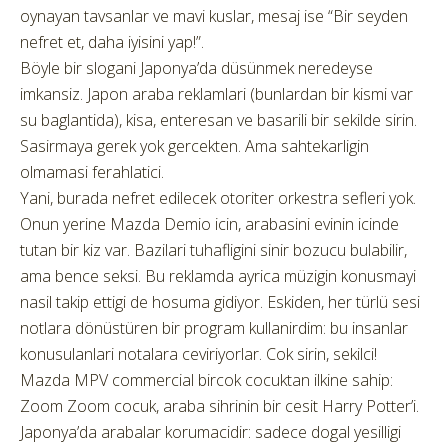
oynayan tavsanlar ve mavi kuslar, mesaj ise “Bir seyden
nefret et, daha iyisini yap!”.
Böyle bir slogani Japonya’da düsünmek neredeyse
imkansiz. Japon araba reklamlari (bunlardan bir kismi var
su baglantida), kisa, enteresan ve basarili bir sekilde sirin.
Sasirmaya gerek yok gercekten. Ama sahtekarligin
olmamasi ferahlatici.
Yani, burada nefret edilecek otoriter orkestra sefleri yok.
Onun yerine Mazda Demio icin, arabasini evinin icinde
tutan bir kiz var. Bazilari tuhafligini sinir bozucu bulabilir,
ama bence seksi. Bu reklamda ayrica müzigin konusmayi
nasil takip ettigi de hosuma gidiyor. Eskiden, her türlü sesi
notlara dönüstüren bir program kullanirdim: bu insanlar
konusulanlari notalara ceviriyorlar. Cok sirin, sekilci!
Mazda MPV commercial bircok cocuktan ilkine sahip:
Zoom Zoom cocuk, araba sihrinin bir cesit Harry Potter’i.
Japonya’da arabalar korumacidir: sadece dogal yesilligi