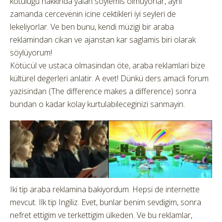
kötülüğü hakkinda yalan söylemis olmuyorlar, ayni
zamanda cercevenin icine cektikleri iyi seyleri de
lekeliyorlar. Ve ben bunu, kendi müzigi bir araba
reklamindan cikan ve ajanstan kar saglamis biri olarak
söylüyorum!
Kötücül ve ustaca olmasindan öte, araba reklamlari bize
kültürel degerleri anlatir. A evet! Dünkü ders amacli forum
yazisindan (The difference makes a difference) sonra
bundan o kadar kolay kurtulabileceginizi sanmayin.
Iki tip araba reklamina bakiyordum. Hepsi de internette
mevcut. Ilk tip Ingiliz. Evet, bunlar benim sevdigim, sonra
nefret ettigim ve terkettigim ülkeden. Ve bu reklamlar,