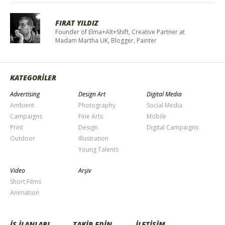
FIRAT YILDIZ
Founder of Elma+Alt+Shift, Creative Partner at
Madam Martha UK, Blogger, Painter
KATEGORİLER
Advertising
Design Art
Digital Media
Ambient
Photography
Social Media
Campaigns
Fine Arts
Mobile
Print
Design
Digital Campaigns
Outdoor
Illustration
Young Talents
Video
Arşiv
Short Films
Animation
İŞ İLANLARI
TAKİP EDİN
İLETİŞİM