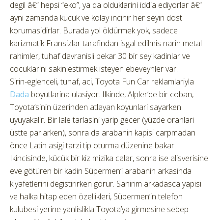
degil â€“ hepsi “eko”, ya da olduklarini iddia ediyorlar â€“
ayni zamanda kücük ve kolay incinir her seyin dost
korumasidirlar. Burada yol öldürmek yok, sadece
karizmatik Fransizlar tarafindan isgal edilmis narin metal
rahimler, tuhaf davranisli bekar 30 bir sey kadinlar ve
cocuklarini sakinlestirmek isteyen ebeveynler var.
Sirin-eglenceli, tuhaf, aci, Toyota Fun Car reklamlariyla
Dada
boyutlarina ulasiyor. Ilkinde, Alpler’de bir coban,
Toyota’sinin üzerinden atlayan koyunlari sayarken
uyuyakalir. Bir lale tarlasini yarip gecer (yüzde oranlari
üstte parlarken), sonra da arabanin kapisi carpmadan
önce Latin asigi tarzi tip oturma düzenine bakar.
Ikincisinde, kücük bir kiz mizika calar, sonra ise alisverisine
eve götüren bir kadin Süpermen’i arabanin arkasinda
kiyafetlerini degistirirken görür. Sanirim arkadasca yapisi
ve halka hitap eden özellikleri, Süpermen’in telefon
kulubesi yerine yanlislikla Toyota’ya girmesine sebep