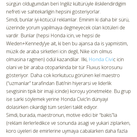
sürgün oldugumdan beri Ingiliz kültürüyle iliskilendirdigim
nefreti ve sahtekarligin hepsini gösteriyorlar.
Simdi, bunlar iyi-kötücül reklamlar. Eminim ki daha bir sürü,
üzerinde yorum yapilmaya degmeyecek olan kötüleri de
vardir. Bunlar (hepsi Honda icin, ve hepsi de
Wieden+Kennedy’ye ait, ki ben bu ajansa da is yapmistim,
müzik de araba sirketleri icin degil, Nike icin olmus
olmasina ragmen) ödül kazandilar. Ilki,
Honda Civi
c icin
olani ve bir araba otoparkinda bir tür Fluxus korosunu
gösteriyor. Daha cok korkutucu görünen kel maestro
(“uzmanlar” tarafindan Bati’nin hiyerarsi ve liderlik
sevgisinin tipik bir imaji icinde) koroyu yönetmekte. Bu grup
ise sarki söylemek yerine Honda Civic’in dünyayi
dolasirken cikardigi tüm sesleri taklit ediyor.
Simdi, burada, maestronun, motive edici bir “bakis”la
(reklam ilerlerledikce ve sonunda asagi ve yukari ziplarken,
koro üyeleri de emirlerine uymaya cabalarken daha fazla