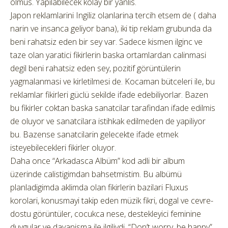
olmus. Yapilabilecek kolay bir yanlis.
Japon reklamlarini Ingiliz olanlarina tercih etsem de ( daha
narin ve insanca geliyor bana), iki tip reklam grubunda da
beni rahatsiz eden bir sey var. Sadece kismen ilginc ve
taze olan yaratici fikirlerin baska ortamlardan calinmasi
degil beni rahatsiz eden sey, pozitif görüntülerin
yagmalanmasi ve kirletilmesi de. Kocaman bütceleri ile, bu
reklamlar fikirleri güclü sekilde ifade edebiliyorlar. Bazen
bu fikirler coktan baska sanatcilar tarafindan ifade edilmis
de oluyor ve sanatcilara istihkak edilmeden de yapiliyor
bu. Bazense sanatcilarin gelecekte ifade etmek
isteyebilecekleri fikirler oluyor.
Daha once “Arkadasca Albüm” kod adli bir album
üzerinde calistigimdan bahsetmistim. Bu albümü
planladigimda aklimda olan fikirlerin bazilari Fluxus
korolari, konusmayi takip eden müzik fikri, dogal ve cevre-
dostu görüntüler, cocukca nese, destekleyici feminine
duygular ve dayanisma ile ilgiliydi. “Don’t worry, be happy”