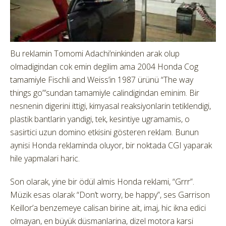
Bu reklamin Tomomi Adachi’ninkinden arak olup
olmadigindan cok emin degilim ama 2004 Honda Cog
tamamiyle Fischli and Weiss’in 1987 ürünü “The way
things go”’sundan tamamiyle calindigindan eminim. Bir
nesnenin digerini ittigi, kimyasal reaksiyonlarin tetiklendigi,
plastik bantlarin yandigi, tek, kesintiye ugramamis, o
sasirtici uzun domino etkisini gösteren reklam. Bunun
aynisi Honda reklaminda oluyor, bir noktada CGI yaparak
hile yapmalari haric.
Son olarak, yine bir ödül almis Honda reklami, “Grrr”.
Müzik esas olarak “Don’t worry, be happy”, ses Garrison
Keillor’a benzemeye calisan birine ait, imaj, hic ikna edici
olmayan, en büyük düsmanlarina, dizel motora karsi