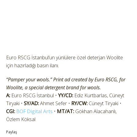
Euro RSCG İstanbul’un yünlülere özel deterjan Woolite
için hazırladığı basın ilanı.
“Pamper your wools.” Print ad created by Euro RSCG, for
Woolite, a special detergent brand for wools.
A:
Euro RSCG İstanbul •
YY/CD:
Ediz Kurtbarlas, Cüneyt
Tiryaki •
SY/AD:
Ahmet Sefer •
RY/CW:
Cüneyt Tiryaki •
CGI:
BOF Digital Arts
•
MT/AT:
Gökhan Alacahanlı,
Özlem Köksal
Paylaş