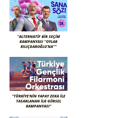
“ALTERNATIF BIR SEÇIM
KAMPANYASI “OYLAR
KILIÇDAROĞLU’NA””
“TÜRKIYE’NIN YAPAY ZEKA İLE
TASARLANAN İLK GÖRSEL
KAMPANYASI”