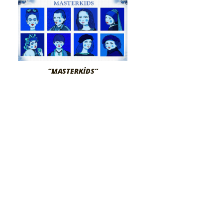
“MASTERKIDS”