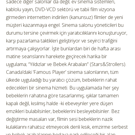
sadece diğer salonlar da değil; ev sinema sistemleri,
kablolu yayın, DVD-VCD sektörü ve tabii film vizyona
girmeden internetten indirilen (kanunsuz) filmler de yeni
müşteri kazanmaya engel. Sinema salonu yöneticileri bu
durumu tersine çevirmek için yaratıcılıklarını konuşturuyor,
karşı pazarlama taktikleri geliştiriyor ve seyirci trafiğini
artırmaya çalışıyorlar. İşte bunlardan biri de hafta arası
matine seanslarını harekete geçirecek harika bir
uygulama; “Yıldızlar ve Bebek Arabaları” (Stars&Strollers).
Canada’daki ‘Famous Player’ sinema salonlarının, tüm
ülkede uyguladığı bu yaratıcı çözüm, bebeklerin rahat
edecekleri bir sinema hizmeti. Bu uygulamada her şey
bebeklerin rahatına göre tasarlanmış; ışıklar tamamen
kapalı değil, kısılmış halde -ki ebeveynler yere düşen
emzikleri bulabilsinler, bebeklerini besleyebilsinler. Bez
değiştirme masaları var, filmin sesi bebeklerin nazik
kulaklarını rahatsız etmeyecek denli kısık, emzirme serbest
ve bebek arabalarının bedava park edileceği bir alan