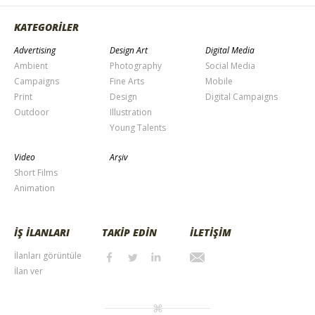
KATEGORİLER
Advertising
Design Art
Digital Media
Ambient
Photography
Social Media
Campaigns
Fine Arts
Mobile
Print
Design
Digital Campaigns
Outdoor
Illustration
Young Talents
Video
Arşiv
Short Films
Animation
İŞ İLANLARI
TAKİP EDİN
İLETİŞİM
İlanları görüntüle
İlan ver