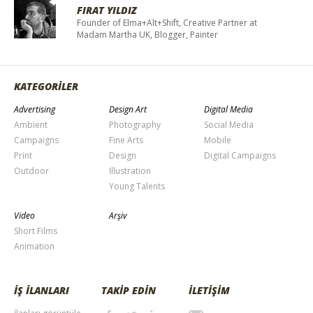
FIRAT YILDIZ
Founder of Elma+Alt+Shift, Creative Partner at
Madam Martha UK, Blogger, Painter
KATEGORİLER
Advertising
Design Art
Digital Media
Ambient
Photography
Social Media
Campaigns
Fine Arts
Mobile
Print
Design
Digital Campaigns
Outdoor
Illustration
Young Talents
Video
Arşiv
Short Films
Animation
İŞ İLANLARI
TAKİP EDİN
İLETİŞİM