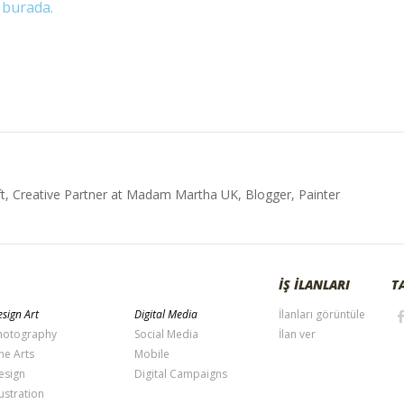
e
burada.
t, Creative Partner at Madam Martha UK, Blogger, Painter
İŞ İLANLARI
T
sign Art
Digital Media
İlanları görüntüle
hotography
Social Media
İlan ver
ne Arts
Mobile
esign
Digital Campaigns
lustration