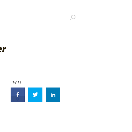
er
Paylaş
0