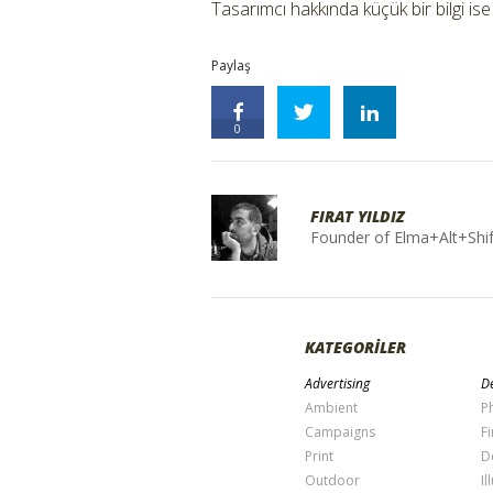
Tasarımcı hakkında küçük bir bilgi is
Paylaş
0
FIRAT YILDIZ
Founder of Elma+Alt+Shif
KATEGORİLER
Advertising
De
Ambient
P
Campaigns
Fi
Print
D
Outdoor
Il