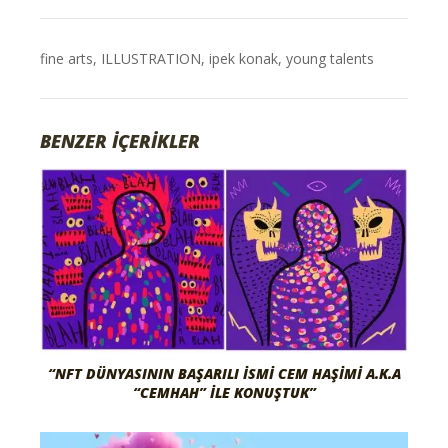
fine arts
,
ILLUSTRATION
,
ipek konak
,
young talents
BENZER İÇERİKLER
“NFT DÜNYASININ BAŞARILI İSMI CEM HAŞIMI A.K.A
“CEMHAH” İLE KONUŞTUK”