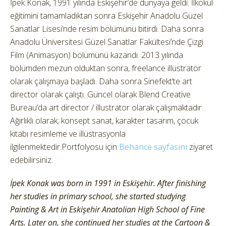
İpek Konak, 1991 yılında Eskişehir’de dünyaya geldi.
İlkokul
eğitimini tamamladıktan sonra Eskişehir Anadolu Güzel
Sanatlar Lisesi’nde resim bölümünü bitirdi. Daha sonra
Anadolu Üniversitesi Güzel Sanatlar Fakültesi’nde Çizgi
Film (Animasyon) bölümünü kazandı. 2013 yılında
bölümden mezun olduktan sonra, freelance illüstratör
olarak çalışmaya başladı. Daha sonra Sinefekt’te art
director olarak çalıştı. Güncel olarak Blend Creative
Bureau’da art director / illustrator olarak çalışmaktadır.
Ağırlıklı olarak; konsept sanat, karakter tasarım, çocuk
kitabı resimleme ve illüstrasyonla
ilgilenmektedir.Portfolyosu için
Behance sayfasını
ziyaret
edebilirsiniz.
İpek Konak was born in 1991 in Eskişehir. After finishing
her studies in primary school, she started studying
Painting & Art in Eskişehir Anatolian High School of Fine
Arts. Later on, she continued her studies at the Cartoon &