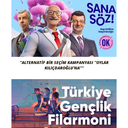
“ALTERNATIF BIR SEÇIM KAMPANYASI “OYLAR
KILIÇDAROĞLU’NA””