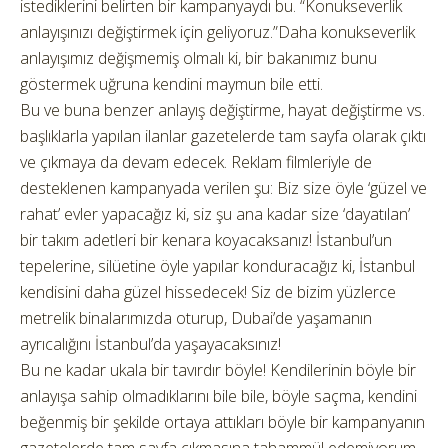
istediklerini belirten bir kampanyaydı bu. “Konukseverlik
anlayışınızı değiştirmek için geliyoruz.”Daha konukseverlik
anlayışımız değişmemiş olmalı ki, bir bakanımız bunu
göstermek uğruna kendini maymun bile etti.
Bu ve buna benzer anlayış değiştirme, hayat değiştirme vs.
başlıklarla yapılan ilanlar gazetelerde tam sayfa olarak çıktı
ve çıkmaya da devam edecek. Reklam filmleriyle de
desteklenen kampanyada verilen şu: Biz size öyle ‘güzel ve
rahat’ evler yapacağız ki, siz şu ana kadar size ‘dayatılan’
bir takım adetleri bir kenara koyacaksanız! İstanbul’un
tepelerine, silüetine öyle yapılar konduracağız ki, İstanbul
kendisini daha güzel hissedecek! Siz de bizim yüzlerce
metrelik binalarımızda oturup, Dubai’de yaşamanın
ayrıcalığını İstanbul’da yaşayacaksınız!
Bu ne kadar ukala bir tavırdır böyle! Kendilerinin böyle bir
anlayışa sahip olmadıklarını bile bile, böyle saçma, kendini
beğenmiş bir şekilde ortaya attıkları böyle bir kampanyanın
gazetelerde tam sayfa çıkmasına tahammül edemiyorum.