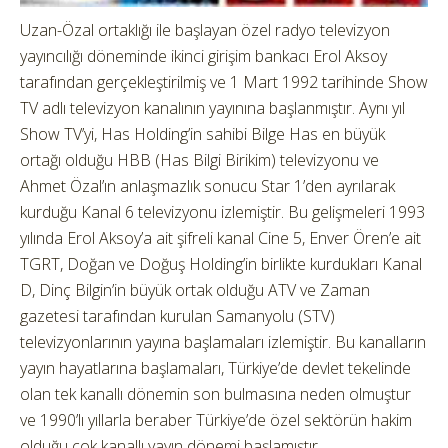
Uzan-Özal ortaklığı ile başlayan özel radyo televizyon
yayıncılığı döneminde ikinci girişim bankacı Erol Aksoy
tarafından gerçekleştirilmiş ve 1 Mart 1992 tarihinde Show
TV adlı televizyon kanalının yayınına başlanmıştır. Aynı yıl
Show TV’yi, Has Holding’in sahibi Bilge Has en büyük
ortağı olduğu HBB (Has Bilgi Birikim) televizyonu ve
Ahmet Özal’ın anlaşmazlık sonucu Star 1’den ayrılarak
kurduğu Kanal 6 televizyonu izlemiştir. Bu gelişmeleri 1993
yılında Erol Aksoy’a ait şifreli kanal Cine 5, Enver Ören’e ait
TGRT, Doğan ve Doğuş Holding’in birlikte kurdukları Kanal
D, Dinç Bilgin’in büyük ortak olduğu ATV ve Zaman
gazetesi tarafından kurulan Samanyolu (STV)
televizyonlarının yayına başlamaları izlemiştir. Bu kanalların
yayın hayatlarına başlamaları, Türkiye’de devlet tekelinde
olan tek kanallı dönemin son bulmasına neden olmuştur
ve 1990’lı yıllarla beraber Türkiye’de özel sektörün hakim
olduğu çok kanallı yayın dönemi başlamıştır.