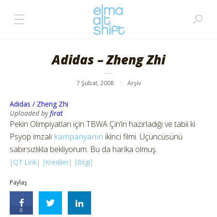
Adidas – Zheng Zhi
7 Şubat, 2008
Arşiv
Adidas / Zheng Zhi
Uploaded by
firat
Pekin Olimpiyatları için TBWA Çin’in hazırladığı ve tabii ki
Psyop imzalı
kampanyanın
ikinci filmi. Üçüncüsünü
sabırsızlıkla bekliyorum. Bu da harika olmuş.
|QT Link|
|Krediler|
|Bilgi|
Paylaş
0