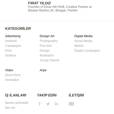
FIRAT YILDIZ
Founder of Elma+Alt+Shift, Creative Partner at
Madam Martha UK, Blogger, Painter
KATEGORİLER
Advertising
Design Art
Digital Media
Ambient
Photography
Social Media
Campaigns
Fine Arts
Mobile
Print
Design
Digital Campaigns
Outdoor
Illustration
Young Talents
Video
Arşiv
Short Films
Animation
İŞ İLANLARI
TAKİP EDİN
İLETİŞİM
İlanları görüntüle
İlan ver