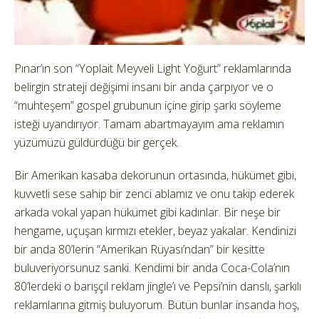
Pınar’ın son “Yoplait Meyveli Light Yoğurt” reklamlarında
belirgin strateji değişimi insanı bir anda çarpıyor ve o
“muhteşem” gospel grubunun içine girip şarkı söyleme
isteği uyandırıyor. Tamam abartmayayım ama reklamın
yüzümüzü güldürdüğü bir gerçek.
Bir Amerikan kasaba dekorunun ortasında, hükümet gibi,
kuvvetli sese sahip bir zenci ablamız ve onu takip ederek
arkada vokal yapan hükümet gibi kadınlar. Bir neşe bir
hengame, uçuşan kırmızı etekler, beyaz yakalar. Kendinizi
bir anda 80’lerin “Amerikan Rüyası’ndan” bir kesitte
buluveriyorsunuz sanki. Kendimi bir anda Coca-Cola’nın
80’lerdeki o barışçıl reklam jingle’ı ve Pepsi’nin danslı, şarkılı
reklamlarına gitmiş buluyorum. Bütün bunlar insanda hoş,