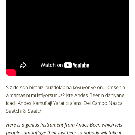
Siz de son biranızı buzdolabına koyuyor ve onu kimsenin
almamasını mı istiyorsunuz?
İşte Andes Beer’ın dahiyane
icadı. Andes Kamuflaj! Yaratıcı ajans: Del Campo Nazca
Saatchi & Saatchi
Here is a genius instrument from Andes Beer, which lets
people camouflage their last beer so nobody will take it