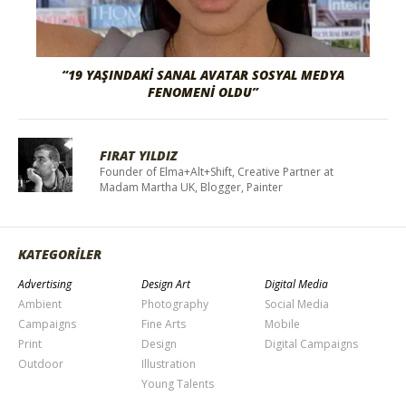
“19 YAŞINDAKI SANAL AVATAR SOSYAL MEDYA
FENOMENI OLDU”
FIRAT YILDIZ
Founder of Elma+Alt+Shift, Creative Partner at
Madam Martha UK, Blogger, Painter
KATEGORİLER
Advertising
Design Art
Digital Media
Ambient
Photography
Social Media
Campaigns
Fine Arts
Mobile
Print
Design
Digital Campaigns
Outdoor
Illustration
Young Talents