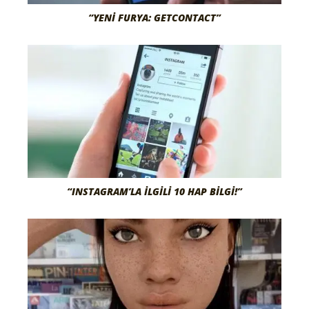
“YENI FURYA: GETCONTACT”
“INSTAGRAM’LA İLGILI 10 HAP BILGI!”