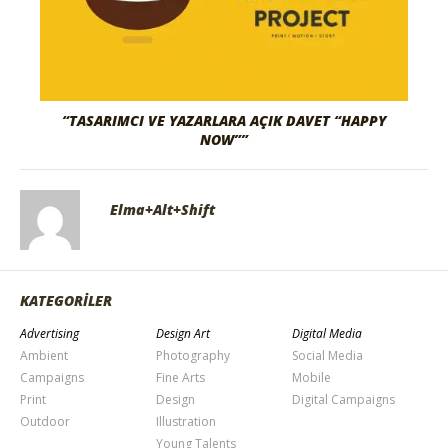
“TASARIMCI VE YAZARLARA AÇIK DAVET “HAPPY
NOW””
Elma+Alt+Shift
KATEGORİLER
Advertising
Design Art
Digital Media
Ambient
Photography
Social Media
Campaigns
Fine Arts
Mobile
Print
Design
Digital Campaigns
Outdoor
Illustration
Young Talents