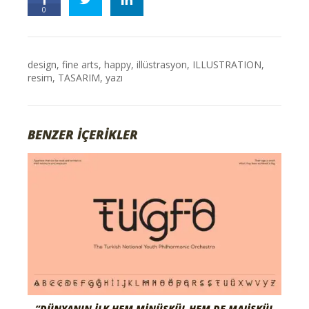
0
design
,
fine arts
,
happy
,
illüstrasyon
,
ILLUSTRATION
,
resim
,
TASARIM
,
yazı
BENZER İÇERİKLER
“DÜNYANIN İLK HEM MINÜSKÜL HEM DE MAJISKÜL