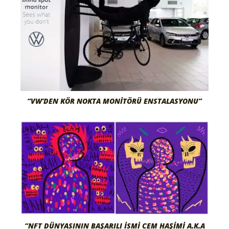
“VW’DEN KÖR NOKTA MONITÖRÜ ENSTALASYONU”
“NFT DÜNYASININ BAŞARILI İSMI CEM HAŞIMI A.K.A