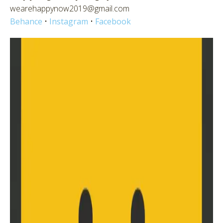
wearehappynow2019@gmail.com
Behance
•
Instagram
•
Facebook