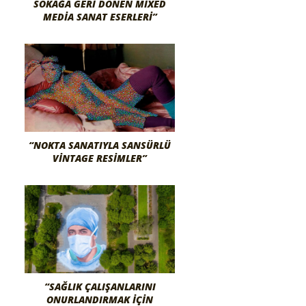
SOKAĞA GERI DÖNEN MIXED
MEDIA SANAT ESERLERI”
“NOKTA SANATIYLA SANSÜRLÜ
VINTAGE RESIMLER”
“SAĞLIK ÇALIŞANLARINI
ONURLANDIRMAK İÇIN