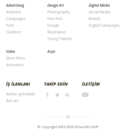
Advertising
Design Art
Digital Media
Ambient
Photography
Social Media
Campaigns
Fine Arts
Mobile
Print
Design
Digital Campaigns
Outdoor
Illustration
Young Talents
Video
Arşiv
Short Films
Animation
İŞ İLANLARI
TAKİP EDİN
İLETİŞİM
İlanları görüntüle
İlan ver
© Copyright 2005-2026 Elma+Alt+Shift