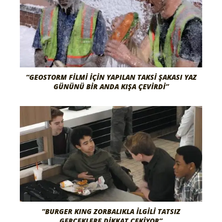
“GEOSTORM FİLMİ İÇİN YAPILAN TAKSİ ŞAKASI YAZ
GÜNÜNÜ BİR ANDA KIŞA ÇEVİRDİ”
“BURGER KING ZORBALIKLA İLGİLİ TATSIZ
GERÇEKLERE DİKKAT ÇEKİYOR”