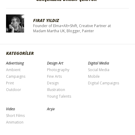
FIRAT YILDIZ
Founder of Elma+Alt+Shift, Creative Partner at
Madam Martha UK, Blogger, Painter
KATEGORİLER
Advertising
Design Art
Digital Media
Ambient
Photography
Social Media
Campaigns
Fine Arts
Mobile
Print
Design
Digital Campaigns
Outdoor
Illustration
Young Talents
Video
Arşiv
Short Films
Animation