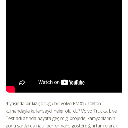
4 yaşında bir kız çocuğu bir Volvo FMX’i uzaktan
kumandayla kullansaydı neler olurdu?
Volvo Trucks, Live
Test adı altında hayata geçirdiği projede, kamyonlarının
zorlu şartlarda nasıl performans gösterdiğini tam olarak