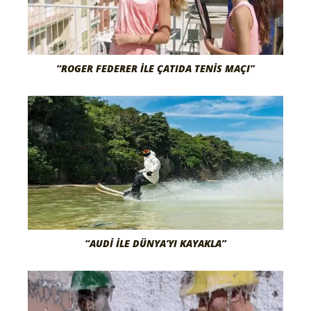
“ROGER FEDERER İLE ÇATIDA TENIS MAÇI”
“AUDI ILE DÜNYA’YI KAYAKLA”