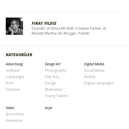
FIRAT YILDIZ
Founder of Elma+Alt+Shift, Creative Partner at
Madam Martha UK, Blogger, Painter
KATEGORİLER
Advertising
Design Art
Digital Media
Ambient
Photography
Social Media
Campaigns
Fine Arts
Mobile
Print
Design
Digital Campaigns
Outdoor
Illustration
Young Talents
Video
Arşiv
Short Films
Animation