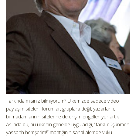
Farkında mısınız bilmiyorum? Ülkemizde sadece video
paylaşım siteleri, forumlar, gruplara değil, yazarların,
bilimadamlarının sitelerine de erişim engelleniyor artık.
Aslında bu, bu ülkenin genelde uyguladığı, “farklı düşünmen
yassahh hemşerim!” mantığının sanal alemde vuku