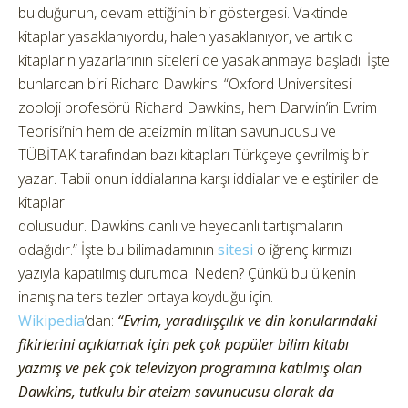
bulduğunun, devam ettiğinin bir göstergesi. Vaktinde
kitaplar yasaklanıyordu, halen yasaklanıyor, ve artık o
kitapların yazarlarının siteleri de yasaklanmaya başladı. İşte
bunlardan biri Richard Dawkins. “Oxford Üniversitesi
zooloji profesörü Richard Dawkins, hem Darwin’in Evrim
Teorisi’nin hem de ateizmin militan savunucusu ve
TÜBİTAK tarafından bazı kitapları Türkçeye çevrilmiş bir
yazar. Tabii onun iddialarına karşı iddialar ve eleştiriler de
kitaplar
dolusudur. Dawkins canlı ve heyecanlı tartışmaların
odağıdır.” İşte bu bilimadamının
sitesi
o iğrenç kırmızı
yazıyla kapatılmış durumda. Neden? Çünkü bu ülkenin
inanışına ters tezler ortaya koyduğu için.
Wikipedia
‘dan:
“Evrim, yaradılışçılık ve din konularındaki
fikirlerini açıklamak için pek çok popüler bilim kitabı
yazmış ve pek çok televizyon programına katılmış olan
Dawkins, tutkulu bir ateizm savunucusu olarak da