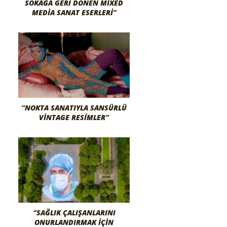
SOKAĞA GERI DÖNEN MIXED
MEDIA SANAT ESERLERI”
“NOKTA SANATIYLA SANSÜRLÜ
VINTAGE RESIMLER”
“SAĞLIK ÇALIŞANLARINI
ONURLANDIRMAK İÇIN