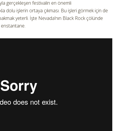
mıyla gerçekleşen festivalin en önemli
ıkla dolu işlerin ortaya çıkması. Bu işleri görmek için de
 bakmak yeterli. İşte Nevada’nın Black Rock çölünde
 enstantane.