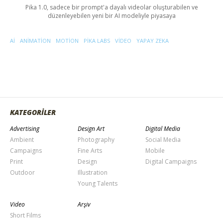
Pika 1.0, sadece bir prompt'a dayalı videolar oluşturabilen ve
düzenleyebilen yeni bir AI modeliyle piyasaya
AI
ANIMATION
MOTION
PIKA LABS
VIDEO
YAPAY ZEKA
KATEGORİLER
Advertising
Design Art
Digital Media
Ambient
Photography
Social Media
Campaigns
Fine Arts
Mobile
Print
Design
Digital Campaigns
Outdoor
Illustration
Young Talents
Video
Arşiv
Short Films