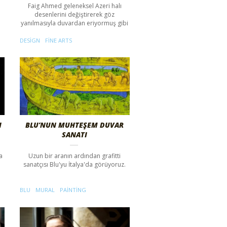
Faig Ahmed geleneksel Azeri halı
desenlerini değiştirerek göz
yanılmasıyla duvardan eriyormuş gibi
DESIGN
FINE ARTS
I
BLU’NUN MUHTEŞEM DUVAR
SANATI
a
Uzun bir aranın ardından grafitti
sanatçısı Blu'yu İtalya'da görüyoruz.
BLU
MURAL
PAINTING