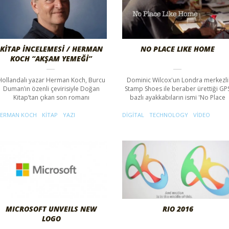
KİTAP İNCELEMESİ / HERMAN
NO PLACE LIKE HOME
KOCH “AKŞAM YEMEĞİ”
Hollandalı yazar Herman Koch, Burcu
Dominic Wilcox'un Londra merkezli
Duman’ın özenli çevirisiyle Doğan
Stamp Shoes ile beraber ürettiği GP
Kitap’tan çıkan son romanı
bazlı ayakkabıların ismi 'No Place
ERMAN KOCH
KITAP
YAZI
DIGITAL
TECHNOLOGY
VIDEO
MICROSOFT UNVEILS NEW
RIO 2016
LOGO