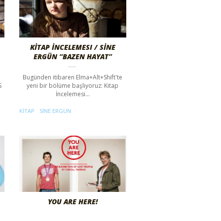
KİTAP İNCELEMESI / SİNE
ERGÜN “BAZEN HAYAT”
Bugünden itibaren Elma+Alt+Shift'te
S
yeni bir bölüme başlıyoruz: Kitap
İncelemesi...
KITAP
SINE ERGÜN
YOU ARE HERE!