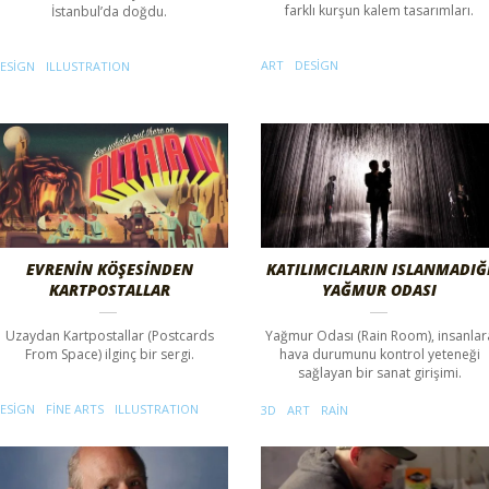
farklı kurşun kalem tasarımları.
İstanbul’da doğdu.
ART
DESIGN
ESIGN
ILLUSTRATION
EVRENİN KÖŞESİNDEN
KATILIMCILARIN ISLANMADIĞ
KARTPOSTALLAR
YAĞMUR ODASI
Uzaydan Kartpostallar (Postcards
Yağmur Odası (Rain Room), insanlar
From Space) ilginç bir sergi.
hava durumunu kontrol yeteneği
sağlayan bir sanat girişimi.
ESIGN
FINE ARTS
ILLUSTRATION
3D
ART
RAIN