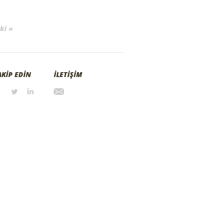
ki »
AKİP EDİN
İLETİŞİM