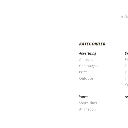
« Ö
KATEGORİLER
Advertising
De
Ambient
P
Campaigns
Fi
Print
D
Outdoor
Il
Y
Video
Ar
Short Films
Animation