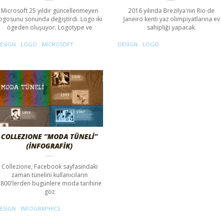
Microsoft 25 yıldır güncellenmeyen
2016 yılında Brezilya'nın Rio de
ogosunu sonunda değiştirdi. Logo iki
Janeiro kenti yaz olimpiyatlarına ev
ögeden oluşuyor. Logotype ve
sahipliği yapacak.
ESIGN
LOGO
MICROSOFT
DESIGN
LOGO
COLLEZIONE “MODA TÜNELİ”
(İNFOGRAFIK)
Collezione, Facebook sayfasındaki
zaman tünelini kullanıcıların
1800'lerden bugünlere moda tarihine
göz
ESIGN
INFOGRAPHICS