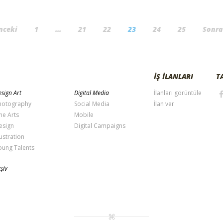
nceki
1
…
21
22
23
24
25
Sonra
İŞ İLANLARI
T
sign Art
Digital Media
İlanları görüntüle
hotography
Social Media
İlan ver
ne Arts
Mobile
esign
Digital Campaigns
lustration
oung Talents
şiv