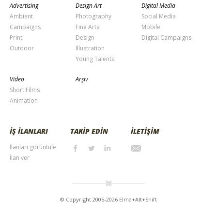
Advertising
Design Art
Digital Media
Ambient
Photography
Social Media
Campaigns
Fine Arts
Mobile
Print
Design
Digital Campaigns
Outdoor
Illustration
Young Talents
Video
Arşiv
Short Films
Animation
İŞ İLANLARI
TAKİP EDİN
İLETİŞİM
İlanları görüntüle
İlan ver
© Copyright 2005-2026 Elma+Alt+Shift