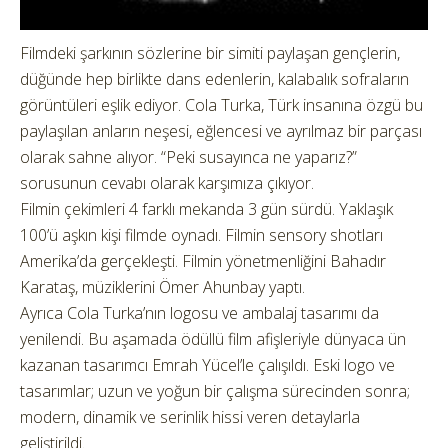
Filmdeki şarkının sözlerine bir simiti paylaşan gençlerin,
düğünde hep birlikte dans edenlerin, kalabalık sofraların
görüntüleri eşlik ediyor. Cola Turka, Türk insanına özgü bu
paylaşılan anların neşesi, eğlencesi ve ayrılmaz bir parçası
olarak sahne alıyor. “Peki susayınca ne yaparız?”
sorusunun cevabı olarak karşımıza çıkıyor.
Filmin çekimleri 4 farklı mekanda 3 gün sürdü. Yaklaşık
100’ü aşkın kişi filmde oynadı. Filmin sensory shotları
Amerika’da gerçekleşti. Filmin yönetmenliğini Bahadır
Karataş, müziklerini Ömer Ahunbay yaptı.
Ayrıca Cola Turka’nın logosu ve ambalaj tasarımı da
yenilendi. Bu aşamada ödüllü film afişleriyle dünyaca ün
kazanan tasarımcı Emrah Yücel’le çalışıldı. Eski logo ve
tasarımlar; uzun ve yoğun bir çalışma sürecinden sonra;
modern, dinamik ve serinlik hissi veren detaylarla
geliştirildi.