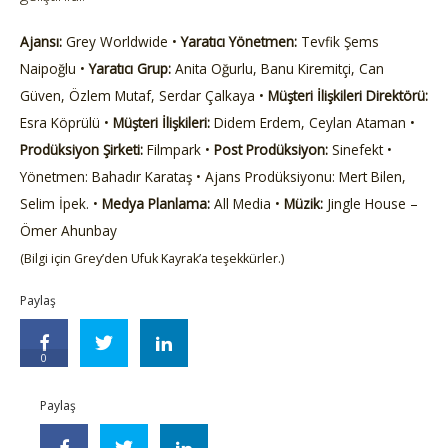
Ajansı:
Grey Worldwide •
Yaratıcı Yönetmen:
Tevfik Şems
Naipoğlu •
Yaratıcı Grup:
Anita Oğurlu, Banu Kiremitçi, Can
Güven, Özlem Mutaf, Serdar Çalkaya •
Müşteri İlişkileri Direktörü:
Esra Köprülü •
Müşteri İlişkileri:
Didem Erdem, Ceylan Ataman •
Prodüksiyon Şirketi:
Filmpark •
Post Prodüksiyon:
Sinefekt •
Yönetmen: Bahadır Karataş • Ajans Prodüksiyonu: Mert Bilen,
Selim İpek. •
Medya Planlama:
All Media •
Müzik:
Jingle House –
Ömer Ahunbay
(Bilgi için Grey’den Ufuk Kayrak’a teşekkürler.)
Paylaş
0
Paylaş