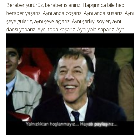
Beraber yürürüz, beraber ıslanırız. Hapşırınca bile hep
beraber yaşarız. Aynı anda coşarız. Aynı anda susarız. Aynı
şeye güleriz, aynı şeye ağlarız. Aynı şarkıyı söyler, aynı
dansı yaparız. Aynı topa koşarız.
Aynı yola saparız. Aynı