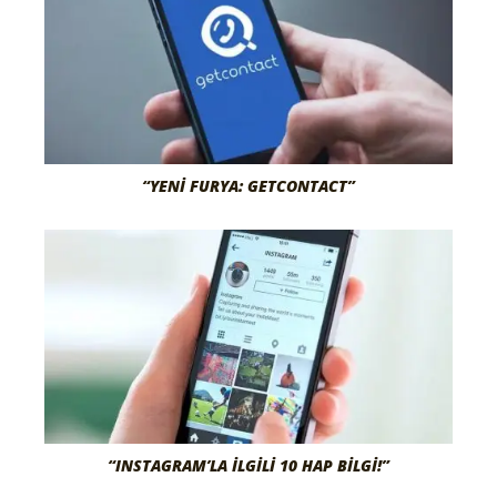
“YENI FURYA: GETCONTACT”
“INSTAGRAM’LA İLGILI 10 HAP BILGI!”