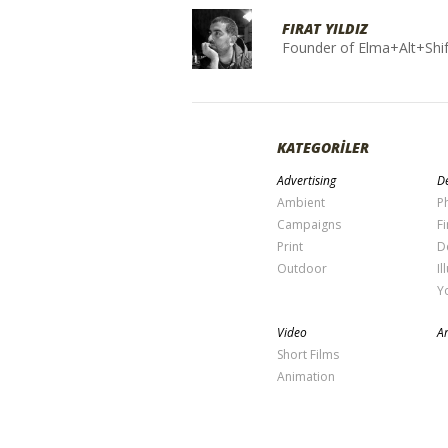
FIRAT YILDIZ
Founder of Elma+Alt+Shif
KATEGORİLER
Advertising
De
Ambient
P
Campaigns
Fi
Print
D
Outdoor
Il
Y
Video
Ar
Short Films
Animation