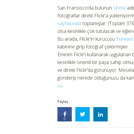
San Fransisco’da bulunun
Shine
adı
fotoğraflar direkt Flickr’a yükleniyor
sayfasında
toplamışlar. (Toplam 376
olsa kesinlikle çok tutulacak ve eğlen
Bu arada, Flickr’ın kurucusu
Stewart 
kabinine girip fotoğraf çektirmişler.
Eminim Flickr’ı kullanarak uygulanan
kesinlikle önemli bir paya sahip olmu
ve direkt Flickr’da görünüyor. Mesela
gönderip nerede olduğunuzu da kanı
via
Paylaş
0