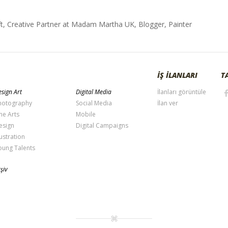
t, Creative Partner at Madam Martha UK, Blogger, Painter
İŞ İLANLARI
T
sign Art
Digital Media
İlanları görüntüle
hotography
Social Media
İlan ver
ne Arts
Mobile
esign
Digital Campaigns
lustration
oung Talents
şiv